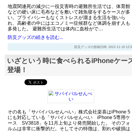
地震関連死の減少に一役災害時の避難所生活では、体育館
などの硬い床に毛布などを敷いて雑魚寝をするケースが多
い。プライバシーもなくストレスが溜まる生活を強いら
れ、高齢者の中にはエコノミー症候群など体調を崩す人も
多発した。 避難所生活では体内に血栓がで…
防災グッズの続きを読む...
防災グッズの投稿日時: 2012-11-16 12:0
いざという時に食べられるiPhoneケー
登場！
その名も「サバイバルせんべい」株式会社楽喜はiPhone 5
にも対応している「サバイバルせんべい iPhone 5専用ケ
ース SV3818」を11月上旬より発売開始した。 そのフォ
ルムは非常に衝撃的だ。そしてその特徴は、割れや破損は