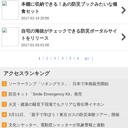
本棚に収納できる！あの防災ブックみたいな備
食セット
2017-01-14 20:00
自宅の海抜がチェックできる防災ポータルサイ
トをリリース
2017-01-03 01:00
1
2
3
4
5
6
次>
アクセスランキング
ソーラーランプ「ソネングラス」、日本で本格販売開始
1
防災キット「Smile Emergency Kit」発売
2
火災・建築の騒音下現場でもクリアな骨伝導イヤホン
3
3月11日、「親子で学ぼう！東京ガスの防災体験ツアー」開催
4
文化シヤッター、電動窓シャッターが気象警報と連動
5